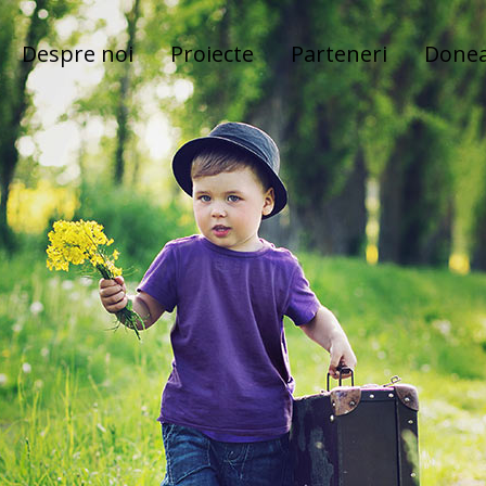
Despre noi
Proiecte
Parteneri
Done