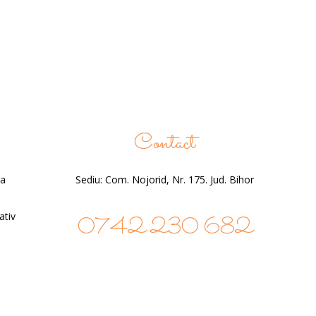
Contact
ea
Sediu: Com. Nojorid, Nr. 175. Jud. Bihor
ativ
0742 230 682