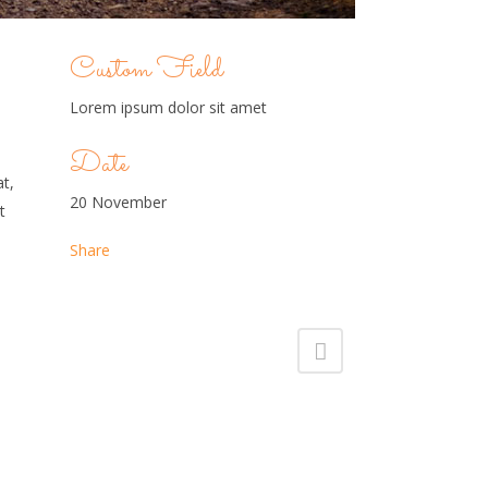
Custom Field
Lorem ipsum dolor sit amet
Date
t,
20 November
t
Share