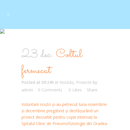
23 dec.
Coltul
fermecat
Posted at 09:24h
in
Noutăți
,
Proiecte
by
admin
0 Comments
0
Likes
Share
Voluntarii noștri și-au petrecut luna noiembrie
și decembrie pregătind și desfășurând un
proiect deosebit pentru copiii internați la
Spitalul Clinic de Pneumofiziologie din Oradea.