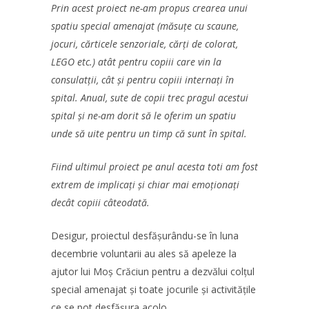
Prin acest proiect ne-am propus crearea unui
spatiu special amenajat (măsuțe cu scaune,
jocuri, cărticele senzoriale, cărți de colorat,
LEGO etc.) atât pentru copiii care vin la
consulatții, cât și pentru copiii internați în
spital. Anual, sute de copii trec pragul acestui
spital și ne-am dorit să le oferim un spatiu
unde să uite pentru un timp că sunt în spital.
Fiind ultimul proiect pe anul acesta toti am fost
extrem de implicați și chiar mai emoționați
decât copiii câteodată.
Desigur, proiectul desfășurându-se în luna
decembrie voluntarii au ales să apeleze la
ajutor lui Moș Crăciun pentru a dezvălui colțul
special amenajat și toate jocurile și activitățile
ce se pot desfășura acolo.