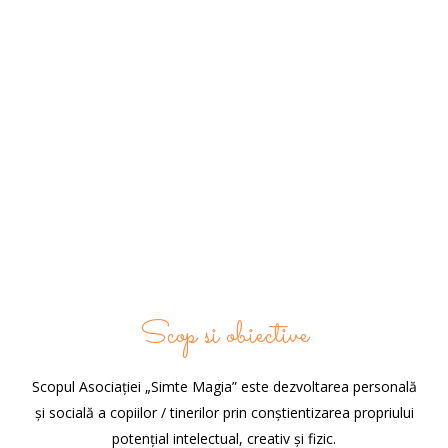
23 decembrie, 2022
/
0 Comments
Scop si obiective
Scopul Asociației „Simte Magia” este dezvoltarea personală
și socială a copiilor / tinerilor prin conștientizarea propriului
potențial intelectual, creativ și fizic.