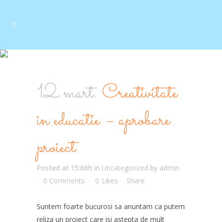
12 mart.
Creativitate
in educatie – aprobare
proiect
Posted at 15:06h
in
Uncategorized
by
admin
0 Comments
0
Likes
Share
Suntem foarte bucurosi sa anuntam ca putem
reliza un proiect care isi astepta de mult